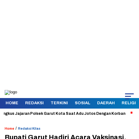
HOME
REDAKSI
TERKINI
SOSIAL
DAERAH
RELIGI
us Jajaran Polsek Garut Kota Saat Adu Jotos Dengan Korban
Aman da
/
Home
Redaksi Kilas
Bupati Garut Hadiri Acara Vaksinasi,