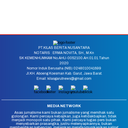
PT.KILAS BERITA NUSANTARA
NOTARIS : ERMA NOVITA, SH., M.Kn
SK KEMENHUMKAM No.AHU-0052100.AH.01.01.Tahun
2020
Nomor Induk Berusaha (NIB) 0248010041699
Jl.KH. Aboeng Koesman Kab. Garut, Jawa Barat.
Email: kilasgarutnews@gmail.com
MEDIA NETWORK
Asas jurnalisme kami bukan jurnalisme yang memihak satu
golongan. Kami percaya kebajikan, juga ketidakbajikan, tidak
menjadi monopoli satu pihak. Kami percaya tugas pers bukan
menyebarkan prasangka, justru melenyapkannya, bukan
membenihkan kebencian, melainkan mengkomunikasikan saling