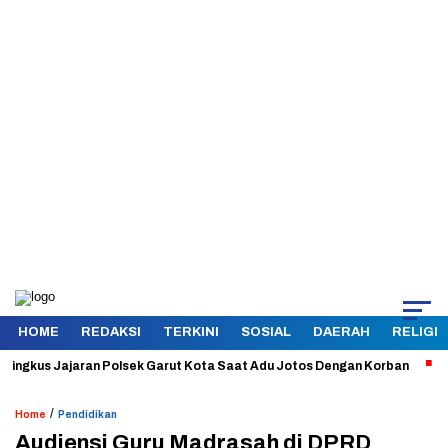
HOME
REDAKSI
TERKINI
SOSIAL
DAERAH
RELIGI
kus Jajaran Polsek Garut Kota Saat Adu Jotos Dengan Korban
Aman 
/
Home
Pendidikan
Audiensi Guru Madrasah di DPRD