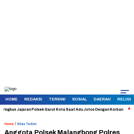
HOME
REDAKSI
TERKINI
SOSIAL
DAERAH
RELIGI
gkus Jajaran Polsek Garut Kota Saat Adu Jotos Dengan Korban
Aman 
/
Home
Kilas Terkini
Anggota Polsek Malangbong Polres