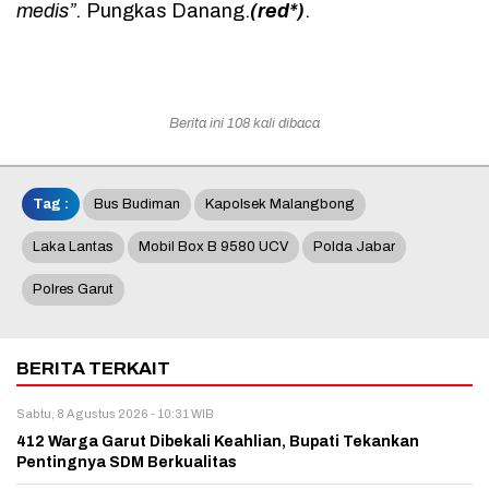
medis”.
Pungkas Danang.
(red*)
.
Berita ini 108 kali dibaca
Tag :
Bus Budiman
Kapolsek Malangbong
Laka Lantas
Mobil Box B 9580 UCV
Polda Jabar
Polres Garut
BERITA TERKAIT
Sabtu, 8 Agustus 2026 - 10:31 WIB
412 Warga Garut Dibekali Keahlian, Bupati Tekankan
Pentingnya SDM Berkualitas