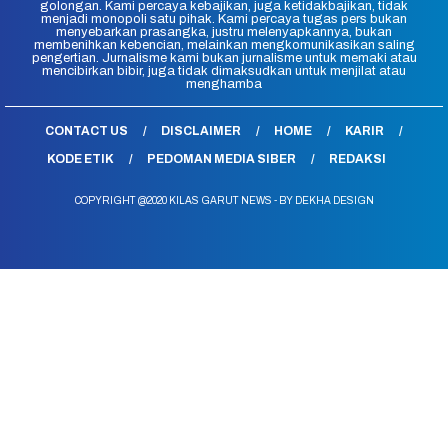
golongan. Kami percaya kebajikan, juga ketidakbajikan, tidak
menjadi monopoli satu pihak. Kami percaya tugas pers bukan
menyebarkan prasangka, justru melenyapkannya, bukan
membenihkan kebencian, melainkan mengkomunikasikan saling
pengertian. Jurnalisme kami bukan jurnalisme untuk memaki atau
mencibirkan bibir, juga tidak dimaksudkan untuk menjilat atau
menghamba
CONTACT US
DISCLAIMER
HOME
KARIR
KODE ETIK
PEDOMAN MEDIA SIBER
REDAKSI
COPYRIGHT @2020 KILAS GARUT NEWS - BY DEKHA DESIGN