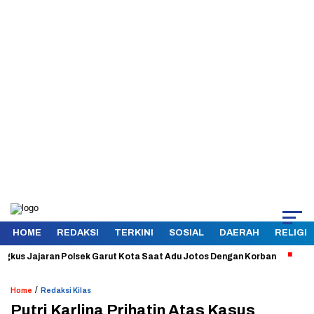
HOME
REDAKSI
TERKINI
SOSIAL
DAERAH
RELIGI
 Jajaran Polsek Garut Kota Saat Adu Jotos Dengan Korban
Aman dan
/
Home
Redaksi Kilas
Putri Karlina Prihatin Atas Kasus