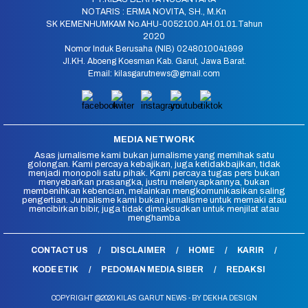
NOTARIS : ERMA NOVITA, SH., M.Kn
SK KEMENHUMKAM No.AHU-0052100.AH.01.01.Tahun
2020
Nomor Induk Berusaha (NIB) 0248010041699
Jl.KH. Aboeng Koesman Kab. Garut, Jawa Barat.
Email: kilasgarutnews@gmail.com
MEDIA NETWORK
Asas jurnalisme kami bukan jurnalisme yang memihak satu
golongan. Kami percaya kebajikan, juga ketidakbajikan, tidak
menjadi monopoli satu pihak. Kami percaya tugas pers bukan
menyebarkan prasangka, justru melenyapkannya, bukan
membenihkan kebencian, melainkan mengkomunikasikan saling
pengertian. Jurnalisme kami bukan jurnalisme untuk memaki atau
mencibirkan bibir, juga tidak dimaksudkan untuk menjilat atau
menghamba
CONTACT US
DISCLAIMER
HOME
KARIR
KODE ETIK
PEDOMAN MEDIA SIBER
REDAKSI
COPYRIGHT @2020 KILAS GARUT NEWS - BY DEKHA DESIGN