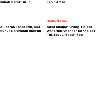
emkab Garut Turun
Lebih Aman
Redaksi Kilas
as Eceran Tanpa Izin, Dua
Sikat Knalpot Brong, Polsek
inunuk Berurusan dengan
Wanaraja Amankan 50 Knalpot
Tak Sesuai Spesifikasi