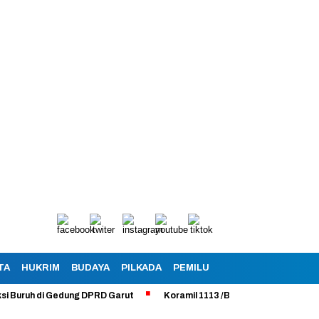
TA
HUKRIM
BUDAYA
PILKADA
PEMILU
h di Gedung DPRD Garut
Koramil 1113 /Bayongbong Uji Coba Program