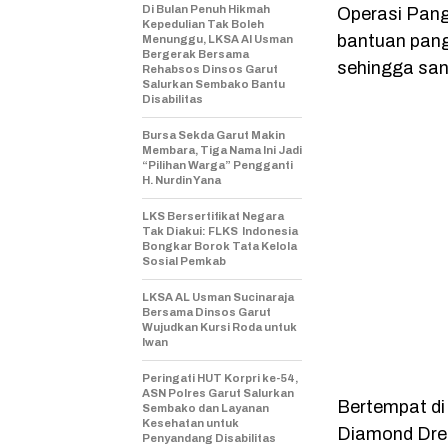
Di Bulan Penuh Hikmah
Operasi Pan
Kepedulian Tak Boleh
bantuan pan
Menunggu, LKSA Al Usman
Bergerak Bersama
sehingga san
Rehabsos Dinsos Garut
Salurkan Sembako Bantu
Disabilitas
Bursa Sekda Garut Makin
Membara, Tiga Nama Ini Jadi
“Pilihan Warga” Pengganti
H. Nurdin Yana
LKS Bersertifikat Negara
Tak Diakui: FLKS Indonesia
Bongkar Borok Tata Kelola
Sosial Pemkab
LKSA AL Usman Sucinaraja
Bersama Dinsos Garut
Wujudkan Kursi Roda untuk
Iwan
Peringati HUT Korpri ke-54,
ASN Polres Garut Salurkan
Bertempat di
Sembako dan Layanan
Kesehatan untuk
Diamond Drea
Penyandang Disabilitas