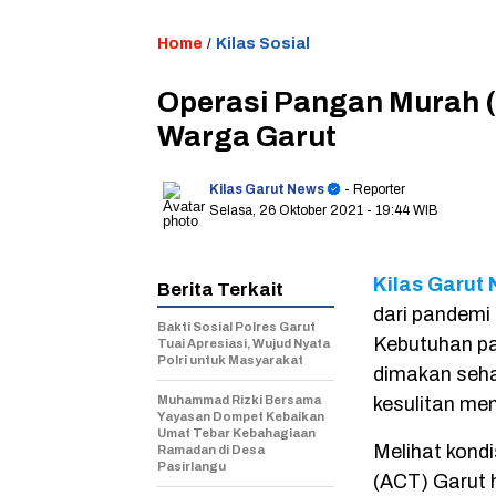
Home
/
Kilas Sosial
Operasi Pangan Murah 
Warga Garut
Kilas Garut News
- Reporter
Selasa, 26 Oktober 2021
- 19:44 WIB
Kilas Garut 
Berita Terkait
dari pandemi
Bakti Sosial Polres Garut
Kebutuhan pa
Tuai Apresiasi, Wujud Nyata
Polri untuk Masyarakat
dimakan seha
Muhammad Rizki Bersama
kesulitan me
Yayasan Dompet Kebaikan
Umat Tebar Kebahagiaan
Melihat kond
Ramadan di Desa
Pasirlangu
(ACT) Garut 