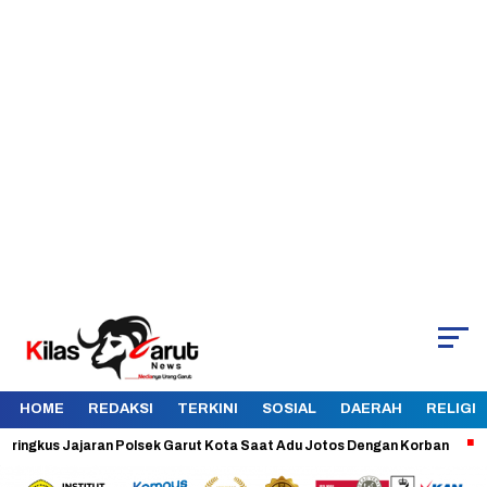
HOME
REDAKSI
TERKINI
SOSIAL
DAERAH
RELIGI
kus Jajaran Polsek Garut Kota Saat Adu Jotos Dengan Korban
Aman d