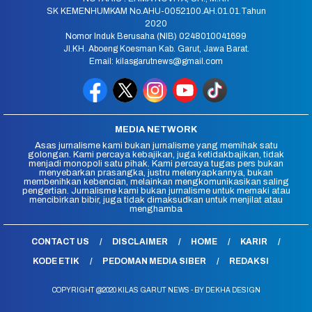
SK KEMENHUMKAM No.AHU-0052100.AH.01.01.Tahun
2020
Nomor Induk Berusaha (NIB) 0248010041699
Jl.KH. Aboeng Koesman Kab. Garut, Jawa Barat.
Email: kilasgarutnews@gmail.com
MEDIA NETWORK
Asas jurnalisme kami bukan jurnalisme yang memihak satu
golongan. Kami percaya kebajikan, juga ketidakbajikan, tidak
menjadi monopoli satu pihak. Kami percaya tugas pers bukan
menyebarkan prasangka, justru melenyapkannya, bukan
membenihkan kebencian, melainkan mengkomunikasikan saling
pengertian. Jurnalisme kami bukan jurnalisme untuk memaki atau
mencibirkan bibir, juga tidak dimaksudkan untuk menjilat atau
menghamba
CONTACT US
DISCLAIMER
HOME
KARIR
KODE ETIK
PEDOMAN MEDIA SIBER
REDAKSI
COPYRIGHT @2020 KILAS GARUT NEWS - BY DEKHA DESIGN