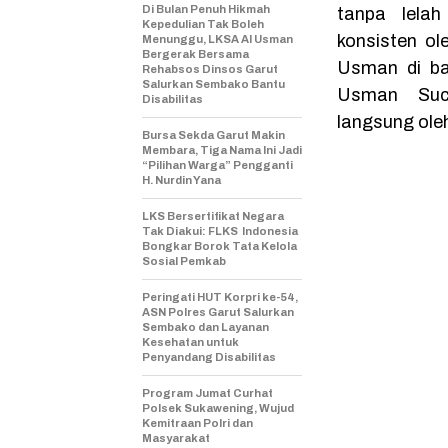
Di Bulan Penuh Hikmah
tanpa lela
Kepedulian Tak Boleh
konsisten o
Menunggu, LKSA Al Usman
Bergerak Bersama
Usman di ba
Rehabsos Dinsos Garut
Salurkan Sembako Bantu
Usman Suci
Disabilitas
langsung ole
Bursa Sekda Garut Makin
Membara, Tiga Nama Ini Jadi
“Pilihan Warga” Pengganti
H. Nurdin Yana
LKS Bersertifikat Negara
Tak Diakui: FLKS Indonesia
Bongkar Borok Tata Kelola
Sosial Pemkab
Peringati HUT Korpri ke-54,
ASN Polres Garut Salurkan
Sembako dan Layanan
Kesehatan untuk
Penyandang Disabilitas
Program Jumat Curhat
Polsek Sukawening, Wujud
Kemitraan Polri dan
Masyarakat