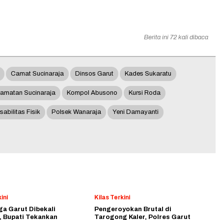
Berita ini 72 kali dibaca
Camat Sucinaraja
Dinsos Garut
Kades Sukaratu
amatan Sucinaraja
Kompol Abusono
Kursi Roda
abilitas Fisik
Polsek Wanaraja
Yeni Damayanti
ini
Kilas Terkini
a Garut Dibekali
Pengeroyokan Brutal di
, Bupati Tekankan
Tarogong Kaler, Polres Garut