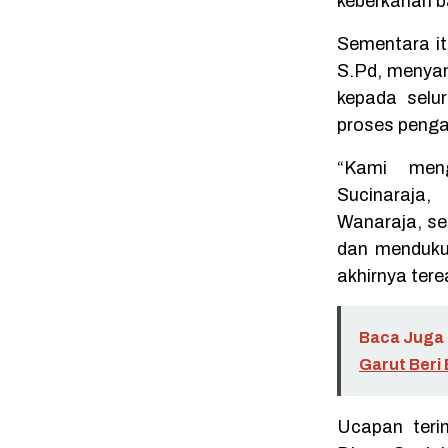
keberkahan ba
Sementara it
S.Pd, menyam
kepada selu
proses penga
“Kami men
Sucinaraja
Wanaraja, se
dan mendukun
akhirnya tere
Baca Juga 
Garut Beri
Ucapan teri