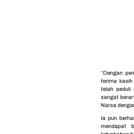
“Dengan pen
terima kasi
telah pedul
sangat berart
Narsa dengan
Ia pun berha
mendapat b