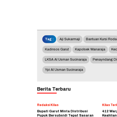
Tag :
Aji Sukarmaji
Bantuan Kursi Roda
Kadinsos Garut
Kapolsek Wanaraja
Kec
LKSA Al Usman Sucinaraja
Penayndang Dis
Ypi Al Usman Sucinaraja
Berita Terbaru
Redaksi Kilas
Kilas Terk
Bupati Garut Minta Distribusi
412 Warg
Pupuk Bersubsidi Tepat Sasaran
Keahlian