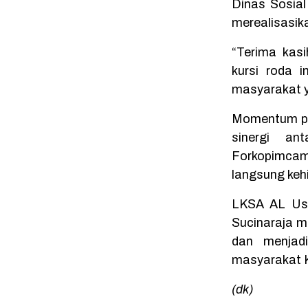
Dinas Sosia
merealisasik
“Terima kas
kursi roda i
masyarakat 
Momentum pe
sinergi an
Forkopimcam
langsung keh
LKSA AL Us
Sucinaraja m
dan menjadi
masyarakat 
(dk)