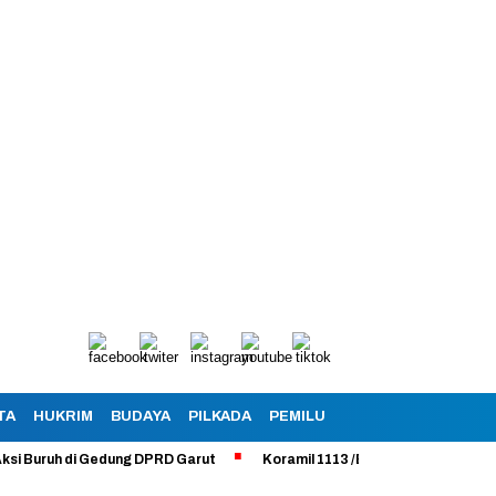
TA
HUKRIM
BUDAYA
PILKADA
PEMILU
ruh di Gedung DPRD Garut
Koramil 1113 /Bayongbong Uji Coba Progr