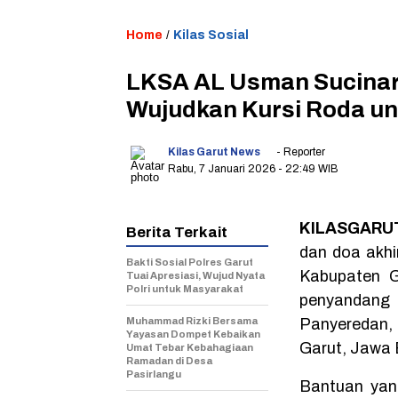
Home
/
Kilas Sosial
LKSA AL Usman Sucinar
Wujudkan Kursi Roda un
Kilas Garut News
- Reporter
Rabu, 7 Januari 2026
- 22:49 WIB
KILASGARUT
Berita Terkait
dan doa akhir
Bakti Sosial Polres Garut
Kabupaten G
Tuai Apresiasi, Wujud Nyata
Polri untuk Masyarakat
penyandang d
Muhammad Rizki Bersama
Panyeredan,
Yayasan Dompet Kebaikan
Garut, Jawa 
Umat Tebar Kebahagiaan
Ramadan di Desa
Pasirlangu
Bantuan yang