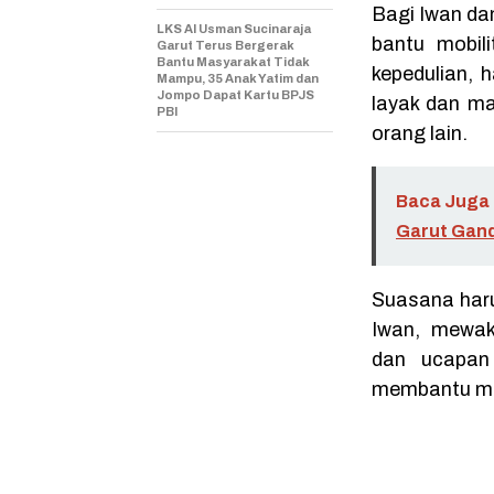
Bagi Iwan dan
LKS Al Usman Sucinaraja
bantu mobili
Garut Terus Bergerak
Bantu Masyarakat Tidak
kepedulian, 
Mampu, 35 Anak Yatim dan
Jompo Dapat Kartu BPJS
layak dan ma
PBI
orang lain.
Baca Juga 
Garut Gand
Suasana haru
Iwan, mewak
dan ucapan 
membantu me