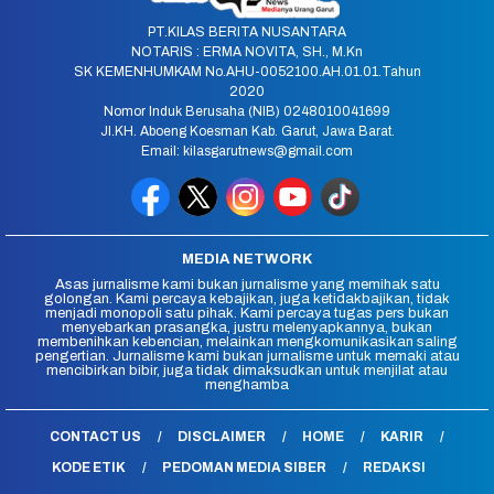
PT.KILAS BERITA NUSANTARA
NOTARIS : ERMA NOVITA, SH., M.Kn
SK KEMENHUMKAM No.AHU-0052100.AH.01.01.Tahun
2020
Nomor Induk Berusaha (NIB) 0248010041699
Jl.KH. Aboeng Koesman Kab. Garut, Jawa Barat.
Email: kilasgarutnews@gmail.com
MEDIA NETWORK
Asas jurnalisme kami bukan jurnalisme yang memihak satu
golongan. Kami percaya kebajikan, juga ketidakbajikan, tidak
menjadi monopoli satu pihak. Kami percaya tugas pers bukan
menyebarkan prasangka, justru melenyapkannya, bukan
membenihkan kebencian, melainkan mengkomunikasikan saling
pengertian. Jurnalisme kami bukan jurnalisme untuk memaki atau
mencibirkan bibir, juga tidak dimaksudkan untuk menjilat atau
menghamba
CONTACT US
DISCLAIMER
HOME
KARIR
KODE ETIK
PEDOMAN MEDIA SIBER
REDAKSI