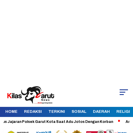
HOME
REDAKSI
TERKINI
SOSIAL
DAERAH
RELIGI
jaran Polsek Garut Kota Saat Adu Jotos Dengan Korban
Aman dan Te