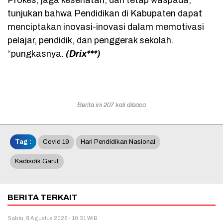
Prokes, jaga kesehatan, dan tetap waspada,
tunjukan bahwa Pendidikan di Kabupaten dapat
menciptakan inovasi-inovasi dalam memotivasi
pelajar, pendidik, dan penggerak sekolah.
“pungkasnya.
(Drix***)
Berita ini 207 kali dibaca
Tag :
Covid 19
Hari Pendidikan Nasional
Kadisdik Garut
BERITA TERKAIT
Sabtu, 8 Agustus 2026 - 10:31 WIB