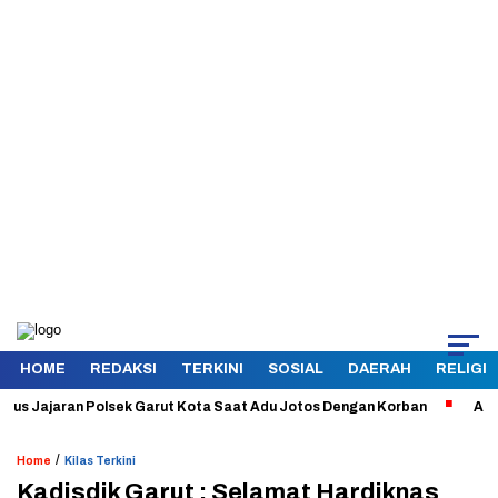
HOME
REDAKSI
TERKINI
SOSIAL
DAERAH
RELIGI
Jajaran Polsek Garut Kota Saat Adu Jotos Dengan Korban
Aman dan T
/
Home
Kilas Terkini
Kadisdik Garut : Selamat Hardiknas