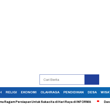
H
RELIGI
EKONOMI
OLAHRAGA
PENDIDIKAN
DESA
WISA
m Persiapan Untuk Sukacita di Hari Raya di INFORMA
Dasar Sial,