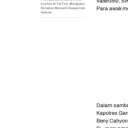
Valentino, SI
Curhat di TikTok, Mengaku
Para awak med
Setahun Menanti Kepastian
Hukum
Dalam sambu
Kapolres Ga
Beny Cahyono