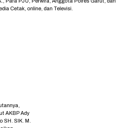
K., Para PJU, Perwira, Anggota Polres Garut, dan
ia Cetak, online, dan Televisi.
tannya,
rut AKBP Ady
 SH. SIK. M.