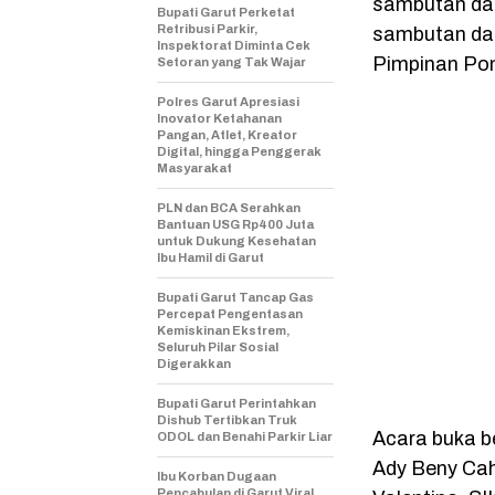
sambutan da
Bupati Garut Perketat
Retribusi Parkir,
sambutan dar
Inspektorat Diminta Cek
Pimpinan Pon
Setoran yang Tak Wajar
Polres Garut Apresiasi
Inovator Ketahanan
Pangan, Atlet, Kreator
Digital, hingga Penggerak
Masyarakat
PLN dan BCA Serahkan
Bantuan USG Rp400 Juta
untuk Dukung Kesehatan
Ibu Hamil di Garut
Bupati Garut Tancap Gas
Percepat Pengentasan
Kemiskinan Ekstrem,
Seluruh Pilar Sosial
Digerakkan
Bupati Garut Perintahkan
Dishub Tertibkan Truk
Acara buka be
ODOL dan Benahi Parkir Liar
Ady Beny Cah
Ibu Korban Dugaan
Pencabulan di Garut Viral