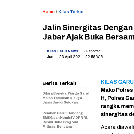
Home
/
Kilas Terkini
Jalin Sinergitas Dengan
Jabar Ajak Buka Bersa
Kilas Garut News
- Reporter
Jumat, 23 April 2021
- 22:58 WIB
KILAS GARU
Berita Terkait
Mako Polres
Dikira Boneka, Warga Garut
H, Polres G
Malah Temukan Diduga
Janin Bayi di Selokan
rangka mempe
Pemkab Garut Gandeng
sinergitas 
BMKG dan Komisi V DPR RI,
Resmi Buka Program
Acara diawal
Mitigasi Bencana