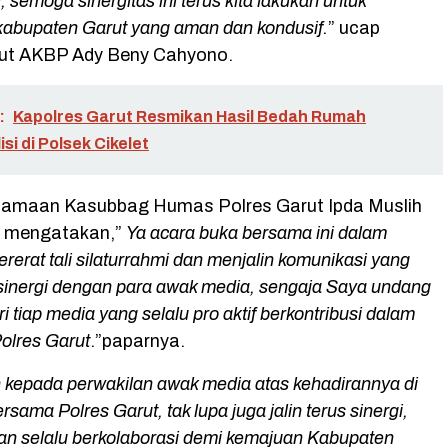
 semoga sinergitas ini terus kita lakukan untuk
abupaten Garut yang aman dan kondusif.
” ucap
rut AKBP Ady Beny Cahyono.
:
Kapolres Garut Resmikan Hasil Bedah Rumah
si di Polsek Cikelet
samaan Kasubbag Humas Polres Garut Ipda Muslih
, mengatakan,”
Ya acara buka bersama ini dalam
erat tali silaturrahmi dan menjalin komunikasi yang
rsinergi dengan para awak media, sengaja Saya undang
i tiap media yang selalu pro aktif berkontribusi dalam
Polres Garut
.”paparnya.
h kepada perwakilan awak media atas kehadirannya di
sama Polres Garut, tak lupa juga jalin terus sinergi,
an selalu berkolaborasi demi kemajuan Kabupaten