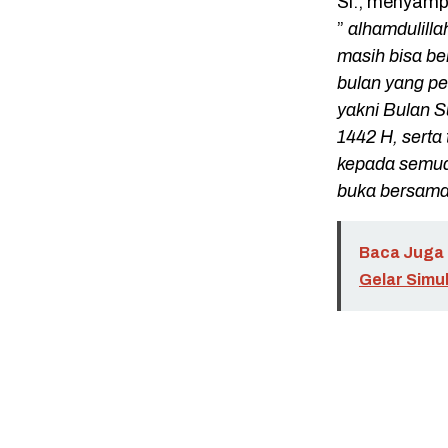
Si., menyamp
”
alhamdulilla
masih bisa be
bulan yang pe
yakni Bulan 
1442 H, serta 
kepada semua 
buka bersama
Baca Juga 
Gelar Simu