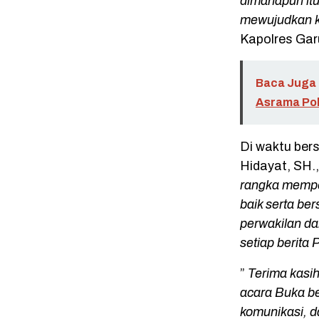
dimanapun itu,
mewujudkan k
Kapolres Ga
Baca Juga 
Asrama Poli
Di waktu ber
Hidayat, SH.
rangka memper
baik serta be
perwakilan dar
setiap berita 
”
Terima kasi
acara Buka ber
komunikasi, d