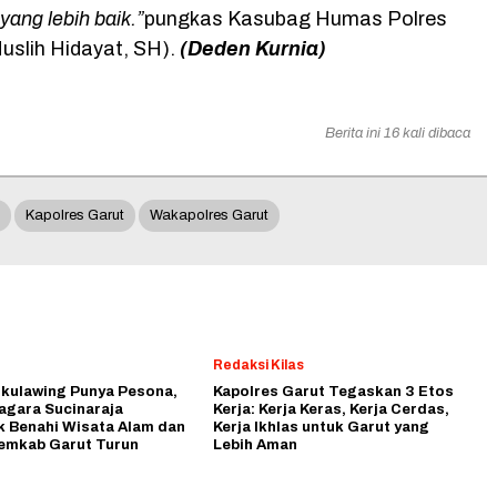
yang lebih baik.”
pungkas Kasubag Humas Polres
uslih Hidayat, SH).
(Deden Kurnia)
Berita ini 16 kali dibaca
Kapolres Garut
Wakapolres Garut
Redaksi Kilas
ikulawing Punya Pesona,
Kapolres Garut Tegaskan 3 Etos
agara Sucinaraja
Kerja: Kerja Keras, Kerja Cerdas,
k Benahi Wisata Alam dan
Kerja Ikhlas untuk Garut yang
emkab Garut Turun
Lebih Aman