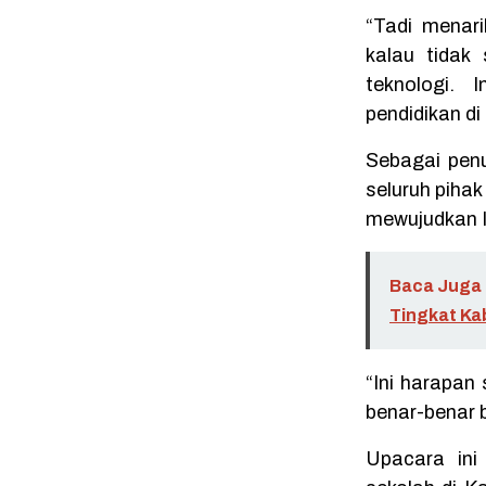
“Tadi menari
kalau tidak
teknologi. 
pendidikan di
Sebagai pen
seluruh piha
mewujudkan I
Baca Juga 
Tingkat Ka
“Ini harapan
benar-benar b
Upacara ini 