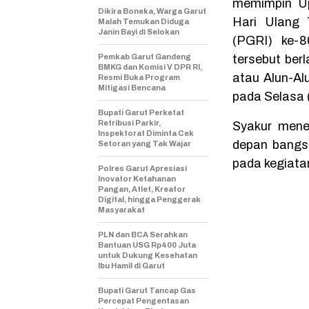
memimpin Up
Dikira Boneka, Warga Garut
Hari Ulang 
Malah Temukan Diduga
Janin Bayi di Selokan
(PGRI) ke-
Pemkab Garut Gandeng
tersebut ber
BMKG dan Komisi V DPR RI,
atau Alun-Al
Resmi Buka Program
Mitigasi Bencana
pada Selasa 
Bupati Garut Perketat
Retribusi Parkir,
Syakur mene
Inspektorat Diminta Cek
depan bangs
Setoran yang Tak Wajar
pada kegiatan
Polres Garut Apresiasi
Inovator Ketahanan
Pangan, Atlet, Kreator
Digital, hingga Penggerak
Masyarakat
PLN dan BCA Serahkan
Bantuan USG Rp400 Juta
untuk Dukung Kesehatan
Ibu Hamil di Garut
Bupati Garut Tancap Gas
Percepat Pengentasan