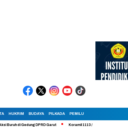
TA
HUKRIM
BUDAYA
PILKADA
PEMILU
uh di Gedung DPRD Garut
Koramil 1113 /Bayongbong Uji Coba Program