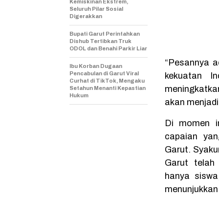
Kemiskinan Ekstrem,
Seluruh Pilar Sosial
Digerakkan
Bupati Garut Perintahkan
Dishub Tertibkan Truk
ODOL dan Benahi Parkir Liar
“Pesannya a
Ibu Korban Dugaan
Pencabulan di Garut Viral
kekuatan I
Curhat di TikTok, Mengaku
meningkatkan
Setahun Menanti Kepastian
Hukum
akan menjadi
Di momen i
capaian yan
Garut. Syak
Garut telah
hanya siswa,
menunjukkan 