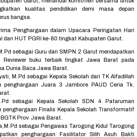
Kabupaten Garut, menandai komitmen bersama untuk
ngkatkan kualitas pendidikan demi masa depan
erus bangsa.
erima Penghargaan dalam Upacara Peringatan Hari
l dan HUT PGRI ke-80 tingkat Kabupaten Garut.
 M.Pd sebagai Guru dari SMPN 2 Garut mendapatkan
 Reviewer buku terbaik tingkat Jawa Barat pada
ma Dunia Baca Jawa Barat.
yati, M.Pd sebagai Kepala Sekolah dari TK Alfadillah
n penghargaan Juara 3 Jambore PAUD Ceria Tk.
rat.
 S.Pd sebagai Kepala Sekolah SDN 4 Pataruman
penghargaan Finalis Kepala Sekolah Transformatif
BBGTK Prov. Jawa Barat.
ina,M.Pd sebagai Pengawas Tarogong Kidul Tarogong
patkan penghargaan Fasilitator Silih Asuh Bakti