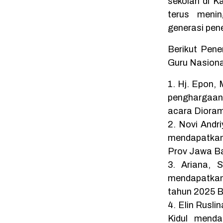
sekolah di 
terus meni
generasi pen
Berikut Pen
Guru Nasiona
1. Hj. Epon,
penghargaan
acara Diora
2. Novi Andri
mendapatka
Prov Jawa Ba
3. Ariana,
mendapatkan 
tahun 2025 
4. Elin Rusl
Kidul menda