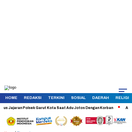
HOME
REDAKSI
TERKINI
SOSIAL
DAERAH
RELIGI
ajaran Polsek Garut Kota Saat Adu Jotos Dengan Korban
Aman dan Te