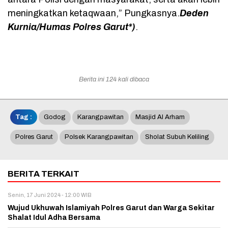
meningkatkan ketaqwaan,” Pungkasnya.
Deden
Kurnia/Humas Polres Garut*)
.
Berita ini 124 kali dibaca
Tag :
Godog
Karangpawitan
Masjid Al Arham
Polres Garut
Polsek Karangpawitan
Sholat Subuh Keliling
BERITA TERKAIT
Senin, 17 Juni 2024 - 12:00 WIB
Wujud Ukhuwah Islamiyah Polres Garut dan Warga Sekitar
Shalat Idul Adha Bersama