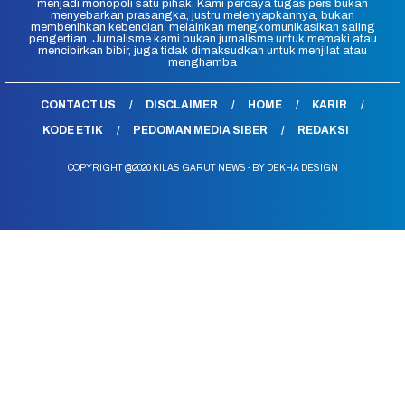
menjadi monopoli satu pihak. Kami percaya tugas pers bukan
menyebarkan prasangka, justru melenyapkannya, bukan
membenihkan kebencian, melainkan mengkomunikasikan saling
pengertian. Jurnalisme kami bukan jurnalisme untuk memaki atau
mencibirkan bibir, juga tidak dimaksudkan untuk menjilat atau
menghamba
CONTACT US
DISCLAIMER
HOME
KARIR
KODE ETIK
PEDOMAN MEDIA SIBER
REDAKSI
COPYRIGHT @2020 KILAS GARUT NEWS - BY DEKHA DESIGN