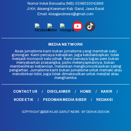
Nomor Induk Berusaha (NIB) 0248010041699
Jl.KH. Aboeng Koesman Kab. Garut, Jawa Barat.
Email: kilasgarutnews@gmail.com
MEDIA NETWORK
Asas jurnalisme kami bukan jurnalisme yang memihak satu
golongan. Kami percaya kebajikan, juga ketidakbajikan, tidak
menjadi monopoli satu pihak. Kami percaya tugas pers bukan
menyebarkan prasangka, justru melenyapkannya, bukan
membenihkan kebencian, melainkan mengkomunikasikan saling
pengertian. Jurnalisme kami bukan jurnalisme untuk memaki atau
mencibirkan bibir, juga tidak dimaksudkan untuk menjilat atau
menghamba
CONTACT US
DISCLAIMER
HOME
KARIR
KODE ETIK
PEDOMAN MEDIA SIBER
REDAKSI
COPYRIGHT @2020 KILAS GARUT NEWS - BY DEKHA DESIGN