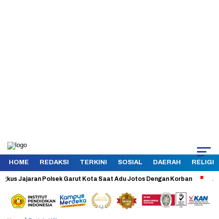
HOME
REDAKSI
TERKINI
SOSIAL
DAERAH
RELIGI
Jajaran Polsek Garut Kota Saat Adu Jotos Dengan Korban
Aman dan T