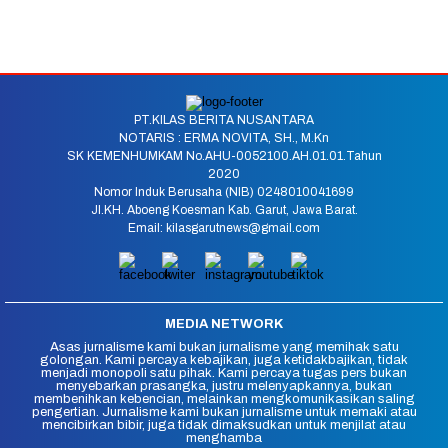
PT.KILAS BERITA NUSANTARA
NOTARIS : ERMA NOVITA, SH., M.Kn
SK KEMENHUMKAM No.AHU-0052100.AH.01.01.Tahun
2020
Nomor Induk Berusaha (NIB) 0248010041699
Jl.KH. Aboeng Koesman Kab. Garut, Jawa Barat.
Email: kilasgarutnews@gmail.com
MEDIA NETWORK
Asas jurnalisme kami bukan jurnalisme yang memihak satu
golongan. Kami percaya kebajikan, juga ketidakbajikan, tidak
menjadi monopoli satu pihak. Kami percaya tugas pers bukan
menyebarkan prasangka, justru melenyapkannya, bukan
membenihkan kebencian, melainkan mengkomunikasikan saling
pengertian. Jurnalisme kami bukan jurnalisme untuk memaki atau
mencibirkan bibir, juga tidak dimaksudkan untuk menjilat atau
menghamba