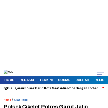
HOME
REDAKSI
TERKINI
SOSIAL
DAERAH
RELIGI
gkus Jajaran Polsek Garut Kota Saat Adu Jotos Dengan Korban
Aman 
/
Home
Kilas Religi
Polsek Cikelet Polres Garut Jalin