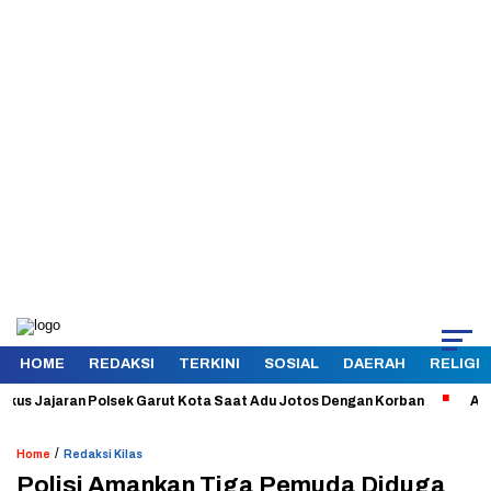
HOME
REDAKSI
TERKINI
SOSIAL
DAERAH
RELIGI
Jajaran Polsek Garut Kota Saat Adu Jotos Dengan Korban
Aman dan 
/
Home
Redaksi Kilas
Polisi Amankan Tiga Pemuda Diduga