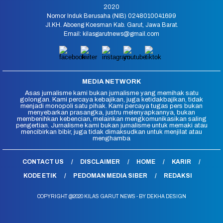
2020
Nomor Induk Berusaha (NIB) 0248010041699
Jl.KH. Aboeng Koesman Kab. Garut, Jawa Barat.
Email: kilasgarutnews@gmail.com
MEDIA NETWORK
Asas jurnalisme kami bukan jurnalisme yang memihak satu
golongan. Kami percaya kebajikan, juga ketidakbajikan, tidak
menjadi monopoli satu pihak. Kami percaya tugas pers bukan
menyebarkan prasangka, justru melenyapkannya, bukan
membenihkan kebencian, melainkan mengkomunikasikan saling
pengertian. Jurnalisme kami bukan jurnalisme untuk memaki atau
mencibirkan bibir, juga tidak dimaksudkan untuk menjilat atau
menghamba
CONTACT US
DISCLAIMER
HOME
KARIR
KODE ETIK
PEDOMAN MEDIA SIBER
REDAKSI
COPYRIGHT @2020 KILAS GARUT NEWS - BY DEKHA DESIGN