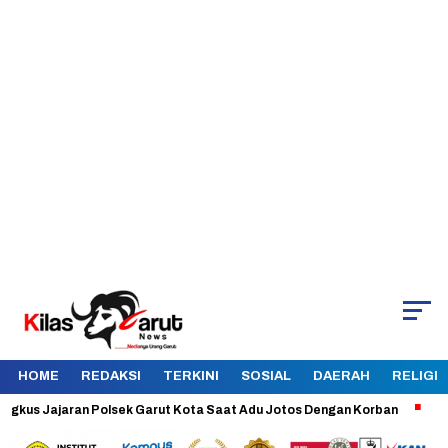
HOME
REDAKSI
TERKINI
SOSIAL
DAERAH
RELIGI
 Jajaran Polsek Garut Kota Saat Adu Jotos Dengan Korban
Aman dan 