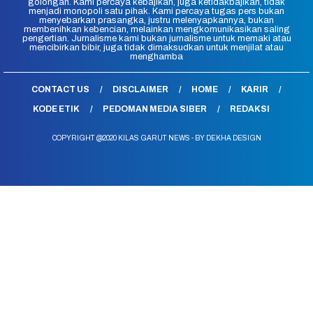
golongan. Kami percaya kebajikan, juga ketidakbajikan, tidak
menjadi monopoli satu pihak. Kami percaya tugas pers bukan
menyebarkan prasangka, justru melenyapkannya, bukan
membenihkan kebencian, melainkan mengkomunikasikan saling
pengertian. Jurnalisme kami bukan jurnalisme untuk memaki atau
mencibirkan bibir, juga tidak dimaksudkan untuk menjilat atau
menghamba
CONTACT US
DISCLAIMER
HOME
KARIR
KODE ETIK
PEDOMAN MEDIA SIBER
REDAKSI
COPYRIGHT @2020 KILAS GARUT NEWS - BY DEKHA DESIGN