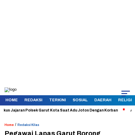
HOME
REDAKSI
TERKINI
SOSIAL
DAERAH
RELIGI
 Jajaran Polsek Garut Kota Saat Adu Jotos Dengan Korban
Aman dan 
/
Home
Redaksi Kilas
Pegawai Lapas Garut Borong