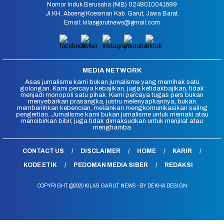
Nomor Induk Berusaha (NIB) 0248010041699
Jl.KH. Aboeng Koesman Kab. Garut, Jawa Barat.
Email: kilasgarutnews@gmail.com
MEDIA NETWORK
Asas jurnalisme kami bukan jurnalisme yang memihak satu
golongan. Kami percaya kebajikan, juga ketidakbajikan, tidak
menjadi monopoli satu pihak. Kami percaya tugas pers bukan
menyebarkan prasangka, justru melenyapkannya, bukan
membenihkan kebencian, melainkan mengkomunikasikan saling
pengertian. Jurnalisme kami bukan jurnalisme untuk memaki atau
mencibirkan bibir, juga tidak dimaksudkan untuk menjilat atau
menghamba
CONTACT US
DISCLAIMER
HOME
KARIR
KODE ETIK
PEDOMAN MEDIA SIBER
REDAKSI
COPYRIGHT @2020 KILAS GARUT NEWS - BY DEKHA DESIGN