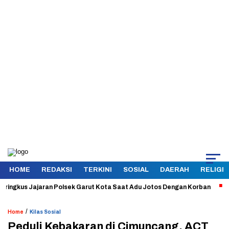
HOME
REDAKSI
TERKINI
SOSIAL
DAERAH
RELIGI
kus Jajaran Polsek Garut Kota Saat Adu Jotos Dengan Korban
Aman 
/
Home
Kilas Sosial
Peduli Kebakaran di Cimuncang, ACT