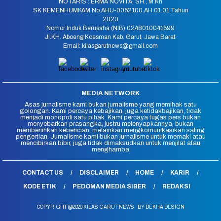
NOTARIS : ERMA NOVITA, SH., M.Kn
SK KEMENHUMKAM No.AHU-0052100.AH.01.01.Tahun
2020
Nomor Induk Berusaha (NIB) 0248010041699
Jl.KH. Aboeng Koesman Kab. Garut, Jawa Barat.
Email: kilasgarutnews@gmail.com
MEDIA NETWORK
Asas jurnalisme kami bukan jurnalisme yang memihak satu
golongan. Kami percaya kebajikan, juga ketidakbajikan, tidak
menjadi monopoli satu pihak. Kami percaya tugas pers bukan
menyebarkan prasangka, justru melenyapkannya, bukan
membenihkan kebencian, melainkan mengkomunikasikan saling
pengertian. Jurnalisme kami bukan jurnalisme untuk memaki atau
mencibirkan bibir, juga tidak dimaksudkan untuk menjilat atau
menghamba
CONTACT US
DISCLAIMER
HOME
KARIR
KODE ETIK
PEDOMAN MEDIA SIBER
REDAKSI
COPYRIGHT @2020 KILAS GARUT NEWS - BY DEKHA DESIGN