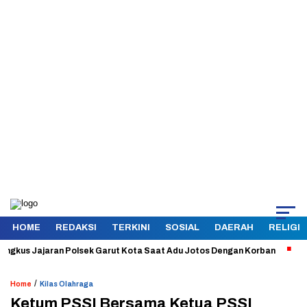
HOME
REDAKSI
TERKINI
SOSIAL
DAERAH
RELIGI
us Jajaran Polsek Garut Kota Saat Adu Jotos Dengan Korban
Aman da
/
Home
Kilas Olahraga
Ketum PSSI Bersama Ketua PSSI