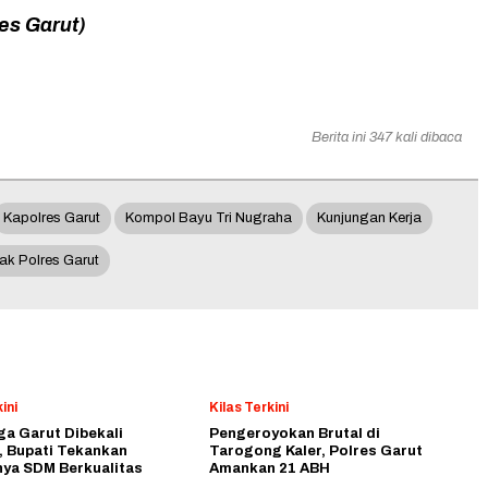
es Garut)
Berita ini 347 kali dibaca
Kapolres Garut
Kompol Bayu Tri Nugraha
Kunjungan Kerja
ak Polres Garut
ini
Kilas Terkini
a Garut Dibekali
Pengeroyokan Brutal di
, Bupati Tekankan
Tarogong Kaler, Polres Garut
nya SDM Berkualitas
Amankan 21 ABH