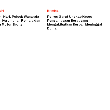
ini
Kriminal
i Hari, Polsek Wanaraja
Polres Garut Ungkap Kasus
n Kerumunan Remaja dan
Penganiayaan Berat yang
 Motor Brong
Mengakibatkan Korban Meninggal
Dunia