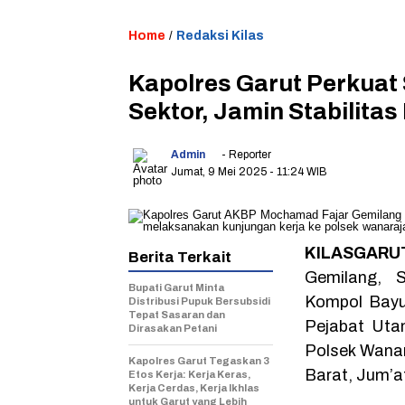
Home
/
Redaksi Kilas
Kapolres Garut Perkuat 
Sektor, Jamin Stabilita
Admin
- Reporter
Jumat, 9 Mei 2025
- 11:24 WIB
KILASGARUT
Berita Terkait
Gemilang, S.
Bupati Garut Minta
Kompol Bayu 
Distribusi Pupuk Bersubsidi
Tepat Sasaran dan
Pejabat Uta
Dirasakan Petani
Polsek Wanar
Kapolres Garut Tegaskan 3
Barat, Jum’a
Etos Kerja: Kerja Keras,
Kerja Cerdas, Kerja Ikhlas
untuk Garut yang Lebih