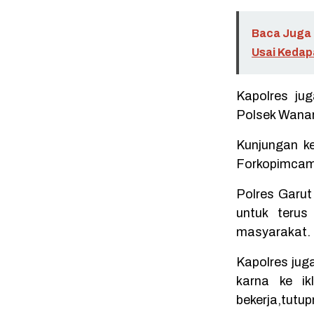
Baca Juga 
Usai Kedap
Kapolres ju
Polsek Wanar
Kunjungan ke
Forkopimcam
Polres Garu
untuk terus
masyarakat.
Kapolres jug
karna ke ik
bekerja,tutup