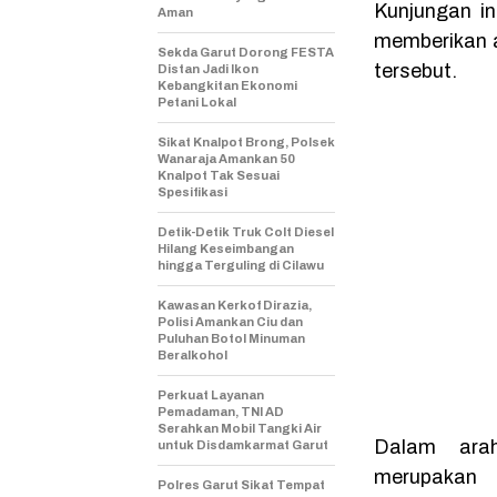
Kunjungan in
Aman
memberikan a
Sekda Garut Dorong FESTA
tersebut.
Distan Jadi Ikon
Kebangkitan Ekonomi
Petani Lokal
Sikat Knalpot Brong, Polsek
Wanaraja Amankan 50
Knalpot Tak Sesuai
Spesifikasi
Detik-Detik Truk Colt Diesel
Hilang Keseimbangan
hingga Terguling di Cilawu
Kawasan Kerkof Dirazia,
Polisi Amankan Ciu dan
Puluhan Botol Minuman
Beralkohol
Perkuat Layanan
Pemadaman, TNI AD
Serahkan Mobil Tangki Air
Dalam ara
untuk Disdamkarmat Garut
merupakan 
Polres Garut Sikat Tempat