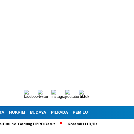
TA
HUKRIM
BUDAYA
PILKADA
PEMILU
h di Gedung DPRD Garut
Koramil 1113 /Bayongbong Uji Coba Program