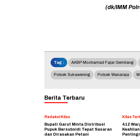
(dk/IMM Polr
Tag :
AKBP Mochamad Fajar Gemilang
Polsek Sukawening
Polsek Wanaraja
W
Berita Terbaru
Redaksi Kilas
Kilas Terk
Bupati Garut Minta Distribusi
412 Warg
Pupuk Bersubsidi Tepat Sasaran
Keahlian
dan Dirasakan Petani
Penting