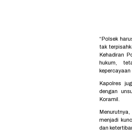
“Polsek haru
tak terpisah
Kehadiran P
hukum, te
kepercayaan 
Kapolres ju
dengan unsu
Koramil.
Menurutnya,
menjadi kunc
dan ketertiba