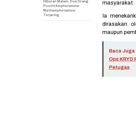
Hiburan Malam, Dua Orang
masyarakat.
Positif Amphetamine-
Methamphetamine
Ia menekank
Terjaring
dirasakan o
maupun pemb
Baca Juga 
Ops KRYD P
Petugas