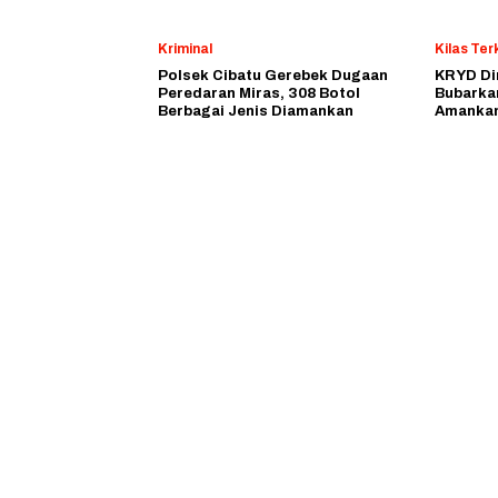
Kriminal
Kilas Terk
Polsek Cibatu Gerebek Dugaan
KRYD Din
Peredaran Miras, 308 Botol
Bubarka
Berbagai Jenis Diamankan
Amankan