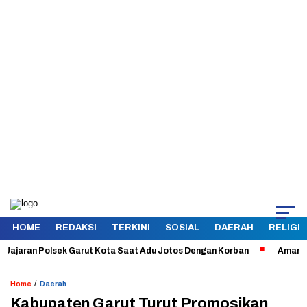
HOME
REDAKSI
TERKINI
SOSIAL
DAERAH
RELIGI
ran Polsek Garut Kota Saat Adu Jotos Dengan Korban
Aman dan Terke
/
Home
Daerah
Kabupaten Garut Turut Promosikan