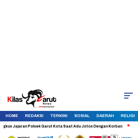
HOME
REDAKSI
TERKINI
SOSIAL
DAERAH
RELIGI
 Jajaran Polsek Garut Kota Saat Adu Jotos Dengan Korban
Aman dan 