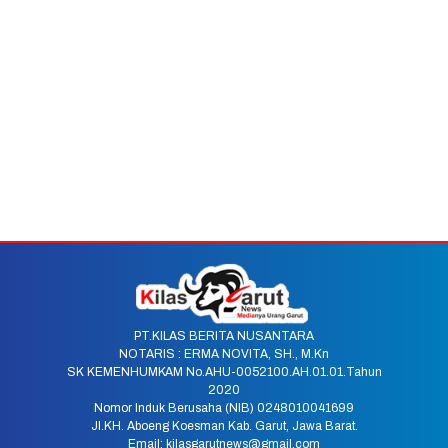
PT.KILAS BERITA NUSANTARA
NOTARIS : ERMA NOVITA, SH., M.Kn
SK KEMENHUMKAM No.AHU-0052100.AH.01.01.Tahun
2020
Nomor Induk Berusaha (NIB) 0248010041699
Jl.KH. Aboeng Koesman Kab. Garut, Jawa Barat.
Email: kilasgarutnews@gmail.com