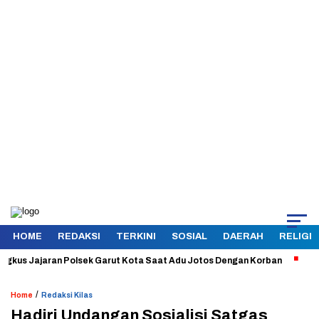
HOME
REDAKSI
TERKINI
SOSIAL
DAERAH
RELIGI
 Jajaran Polsek Garut Kota Saat Adu Jotos Dengan Korban
Aman dan 
/
Home
Redaksi Kilas
Hadiri Undangan Sosialisi Satgas