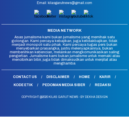
Email: kilasgarutnews@gmail.com
MEDIA NETWORK
Asas jurnalisme kami bukan jurnalisme yang memihak satu
golongan. Kami percaya kebajikan, juga ketidakbajikan, tidak
menjadi monopoli satu pihak. Kami percaya tugas pers bukan
menyebarkan prasangka, justru melenyapkannya, bukan
membenihkan kebencian, melainkan mengkomunikasikan saling
pengertian. Jurnalisme kami bukan jurnalisme untuk memaki atau
mencibirkan bibir, juga tidak dimaksudkan untuk menjilat atau
menghamba
CONTACT US
DISCLAIMER
HOME
KARIR
KODE ETIK
PEDOMAN MEDIA SIBER
REDAKSI
COPYRIGHT @2020 KILAS GARUT NEWS - BY DEKHA DESIGN