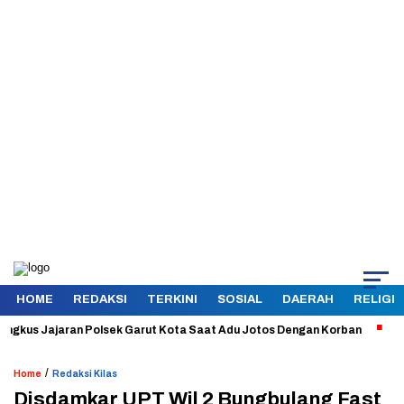
HOME
REDAKSI
TERKINI
SOSIAL
DAERAH
RELIGI
us Jajaran Polsek Garut Kota Saat Adu Jotos Dengan Korban
Aman d
/
Home
Redaksi Kilas
Disdamkar UPT Wil 2 Bungbulang Fast