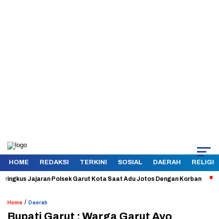
HOME
REDAKSI
TERKINI
SOSIAL
DAERAH
RELIGI
gkus Jajaran Polsek Garut Kota Saat Adu Jotos Dengan Korban
Aman 
/
Home
Daerah
Bupati Garut : Warga Garut Ayo