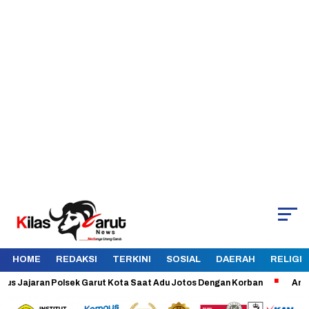
HOME
REDAKSI
TERKINI
SOSIAL
DAERAH
RELIGI
jaran Polsek Garut Kota Saat Adu Jotos Dengan Korban
Aman dan Ter