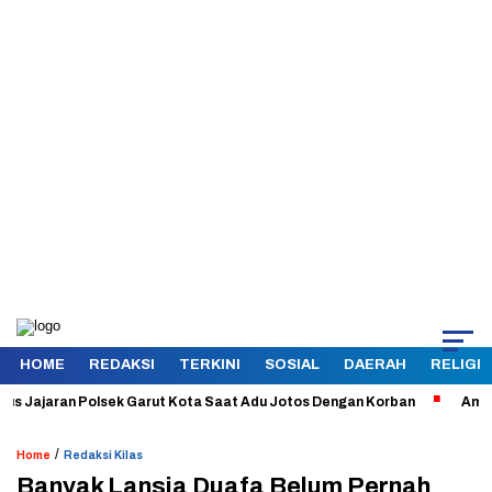
HOME
REDAKSI
TERKINI
SOSIAL
DAERAH
RELIGI
ajaran Polsek Garut Kota Saat Adu Jotos Dengan Korban
Aman dan T
/
Home
Redaksi Kilas
Banyak Lansia Duafa Belum Pernah