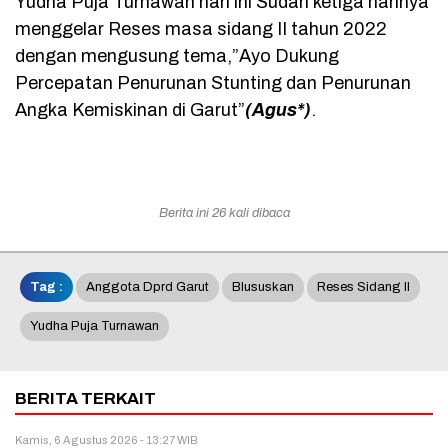
Yudha Puja Turnawan hari ini Sudah ketiga harinya
menggelar Reses masa sidang II tahun 2022
dengan mengusung tema,”Ayo Dukung
Percepatan Penurunan Stunting dan Penurunan
Angka Kemiskinan di Garut”
(Agus*)
.
Berita ini 26 kali dibaca
Tag :
Anggota Dprd Garut
Blususkan
Reses Sidang II
Yudha Puja Turnawan
BERITA TERKAIT
Kamis, 6 Agustus 2026 - 13:27 WIB