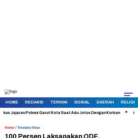
HOME
REDAKSI
TERKINI
SOSIAL
DAERAH
RELIGI
s Jajaran Polsek Garut Kota Saat Adu Jotos Dengan Korban
Aman dan
/
Home
Redaksi Kilas
100 Persen Laksanakan ODF,