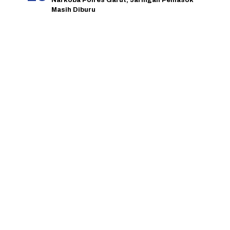
Narkoba Polres Garut, Jaringan Pemasok
Masih Diburu