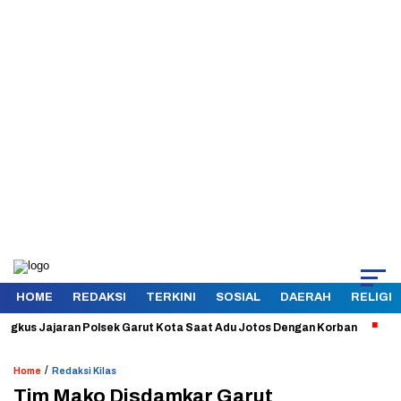
HOME
REDAKSI
TERKINI
SOSIAL
DAERAH
RELIGI
us Jajaran Polsek Garut Kota Saat Adu Jotos Dengan Korban
Aman d
/
Home
Redaksi Kilas
Tim Mako Disdamkar Garut