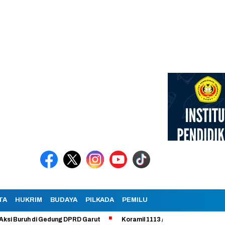
TA
HUKRIM
BUDAYA
PILKADA
PEMILU
Buruh di Gedung DPRD Garut
Koramil 1113 /Bayongbong Uji Coba Prog