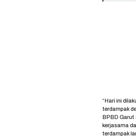
“Hari ini di
terdampak d
BPBD Garut s
kerjasama da
terdampak la