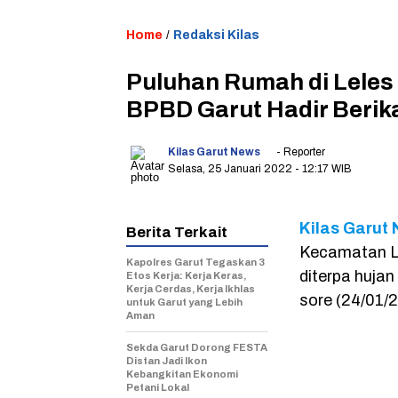
Home
/
Redaksi Kilas
Puluhan Rumah di Leles 
BPBD Garut Hadir Berika
Kilas Garut News
- Reporter
Selasa, 25 Januari 2022
- 12:17 WIB
Kilas Garut 
Berita Terkait
Kecamatan Le
Kapolres Garut Tegaskan 3
diterpa hujan
Etos Kerja: Kerja Keras,
Kerja Cerdas, Kerja Ikhlas
sore (24/01/
untuk Garut yang Lebih
Aman
Sekda Garut Dorong FESTA
Distan Jadi Ikon
Kebangkitan Ekonomi
Petani Lokal