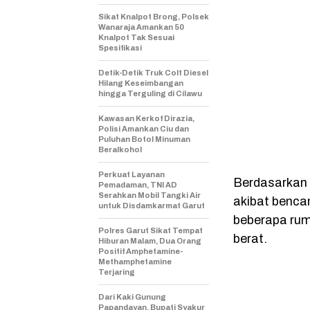
Sikat Knalpot Brong, Polsek
Wanaraja Amankan 50
Knalpot Tak Sesuai
Spesifikasi
Detik-Detik Truk Colt Diesel
Hilang Keseimbangan
hingga Terguling di Cilawu
Kawasan Kerkof Dirazia,
Polisi Amankan Ciu dan
Puluhan Botol Minuman
Beralkohol
Perkuat Layanan
Berdasarkan 
Pemadaman, TNI AD
Serahkan Mobil Tangki Air
akibat bencan
untuk Disdamkarmat Garut
beberapa rum
Polres Garut Sikat Tempat
berat.
Hiburan Malam, Dua Orang
Positif Amphetamine-
Methamphetamine
Terjaring
Dari Kaki Gunung
Papandayan, Bupati Syakur