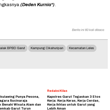
ngkasnya.
(Deden Kurnia*)
.
Berita ini 60 kali dibaca
alak BPBD Garut
Kampung Cikahuripan
Kecamatan Leles
Redaksi Kilas
ikulawing Punya Pesona,
Kapolres Garut Tegaskan 3 Etos
agara Sucinaraja
Kerja: Kerja Keras, Kerja Cerdas,
k Benahi Wisata Alam dan
Kerja Ikhlas untuk Garut yang
emkab Garut Turun
Lebih Aman