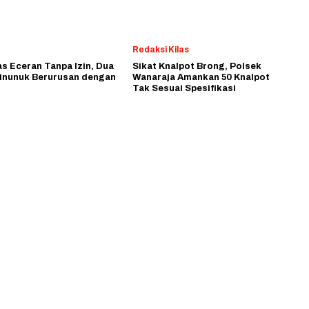
Redaksi Kilas
as Eceran Tanpa Izin, Dua
Sikat Knalpot Brong, Polsek
inunuk Berurusan dengan
Wanaraja Amankan 50 Knalpot
Tak Sesuai Spesifikasi