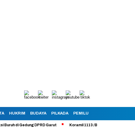
TA
HUKRIM
BUDAYA
PILKADA
PEMILU
uh di Gedung DPRD Garut
Koramil 1113 /Bayongbong Uji Coba Program