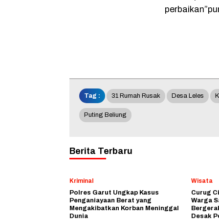
perbaikan”pu
Tag :
31 Rumah Rusak
Desa Leles
K
Puting Beliung
Berita Terbaru
Kriminal
Wisata
Polres Garut Ungkap Kasus
Curug C
Penganiayaan Berat yang
Warga S
Mengakibatkan Korban Meninggal
Bergera
Dunia
Desak P