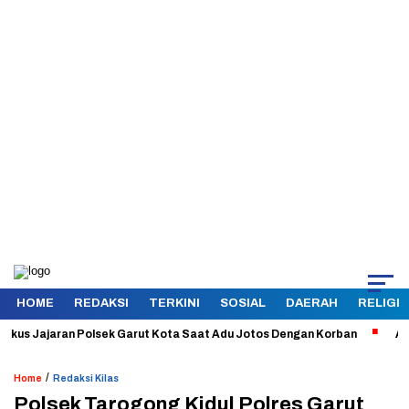
HOME
REDAKSI
TERKINI
SOSIAL
DAERAH
RELIGI
 Jajaran Polsek Garut Kota Saat Adu Jotos Dengan Korban
Aman dan 
/
Home
Redaksi Kilas
Polsek Tarogong Kidul Polres Garut