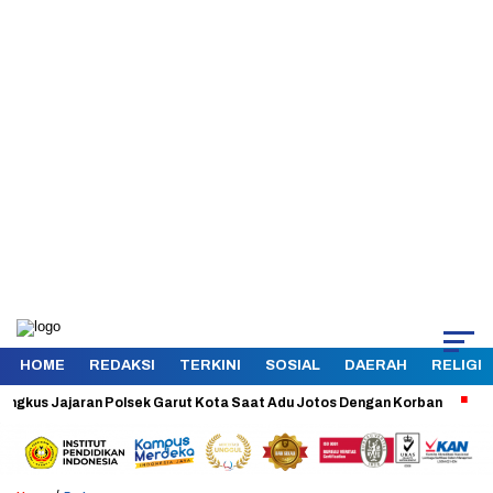
HOME
REDAKSI
TERKINI
SOSIAL
DAERAH
RELIGI
 Jajaran Polsek Garut Kota Saat Adu Jotos Dengan Korban
Aman dan