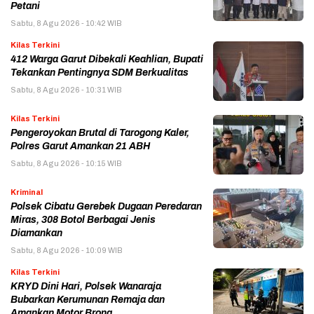
Petani
Sabtu, 8 Agu 2026 - 10:42 WIB
Kilas Terkini
412 Warga Garut Dibekali Keahlian, Bupati
Tekankan Pentingnya SDM Berkualitas
Sabtu, 8 Agu 2026 - 10:31 WIB
Kilas Terkini
Pengeroyokan Brutal di Tarogong Kaler,
Polres Garut Amankan 21 ABH
Sabtu, 8 Agu 2026 - 10:15 WIB
Kriminal
Polsek Cibatu Gerebek Dugaan Peredaran
Miras, 308 Botol Berbagai Jenis
Diamankan
Sabtu, 8 Agu 2026 - 10:09 WIB
Kilas Terkini
KRYD Dini Hari, Polsek Wanaraja
Bubarkan Kerumunan Remaja dan
Amankan Motor Brong