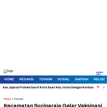
HOME
REDAKSI
TERKINI
SOSIAL
DAERAH
RELIGI
 Jajaran Polsek Garut Kota Saat Adu Jotos Dengan Korban
Aman dan 
/
Home
Daerah
Kecamatan Sucinaraja Gelar Vaksinasi