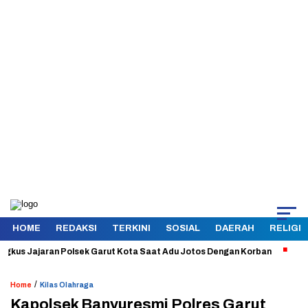
HOME
REDAKSI
TERKINI
SOSIAL
DAERAH
RELIGI
 Jajaran Polsek Garut Kota Saat Adu Jotos Dengan Korban
Aman dan
/
Home
Kilas Olahraga
Kapolsek Banyuresmi Polres Garut