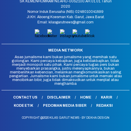
SK KEMENHUMKAM No.AHU-0052100.AH.01.01.Tahun
2020
Nomor Induk Berusaha (NIB) 0248010041699
Jl.KH. Aboeng Koesman Kab. Garut, Jawa Barat.
Email: kilasgarutnews@gmail.com
MEDIA NETWORK
Asas jurnalisme kami bukan jurnalisme yang memihak satu
golongan. Kami percaya kebajikan, juga ketidakbajikan, tidak
menjadi monopoli satu pihak. Kami percaya tugas pers bukan
menyebarkan prasangka, justru melenyapkannya, bukan
membenihkan kebencian, melainkan mengkomunikasikan saling
pengertian. Jurnalisme kami bukan jurnalisme untuk memaki atau
mencibirkan bibir, juga tidak dimaksudkan untuk menjilat atau
menghamba
CONTACT US
DISCLAIMER
HOME
KARIR
KODE ETIK
PEDOMAN MEDIA SIBER
REDAKSI
COPYRIGHT @2020 KILAS GARUT NEWS - BY DEKHA DESIGN