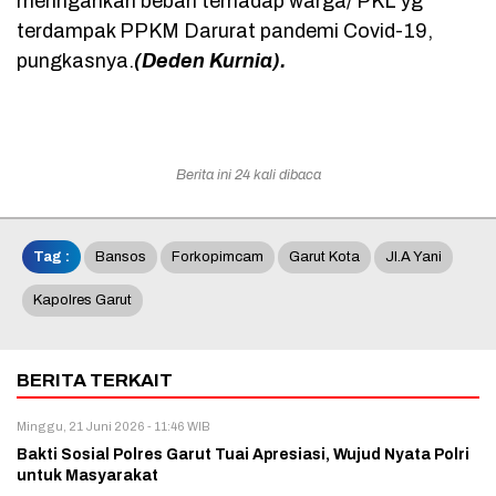
meringankan beban terhadap warga/ PKL yg
terdampak PPKM Darurat pandemi Covid-19,
pungkasnya.
(Deden Kurnia).
Berita ini 24 kali dibaca
Tag :
Bansos
Forkopimcam
Garut Kota
Jl.A Yani
Kapolres Garut
BERITA TERKAIT
Minggu, 21 Juni 2026 - 11:46 WIB
Bakti Sosial Polres Garut Tuai Apresiasi, Wujud Nyata Polri
untuk Masyarakat