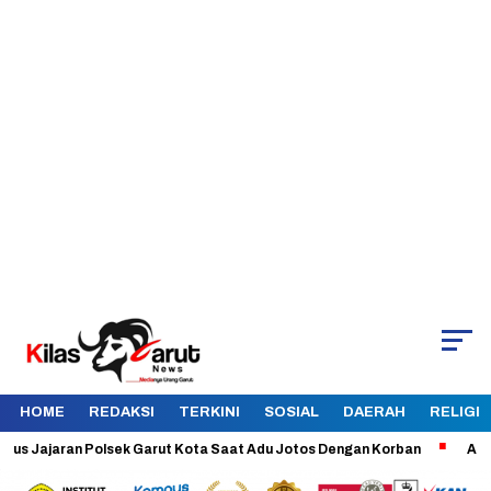
HOME
REDAKSI
TERKINI
SOSIAL
DAERAH
RELIGI
ajaran Polsek Garut Kota Saat Adu Jotos Dengan Korban
Aman dan Te