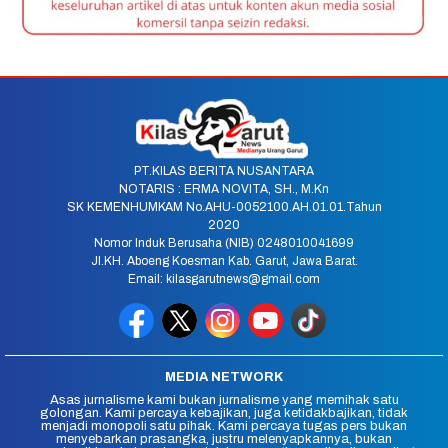
PT.KILAS BERITA NUSANTARA
NOTARIS : ERMA NOVITA, SH., M.Kn
SK KEMENHUMKAM No.AHU-0052100.AH.01.01.Tahun
2020
Nomor Induk Berusaha (NIB) 0248010041699
Jl.KH. Aboeng Koesman Kab. Garut, Jawa Barat.
Email: kilasgarutnews@gmail.com
MEDIA NETWORK
Asas jurnalisme kami bukan jurnalisme yang memihak satu
golongan. Kami percaya kebajikan, juga ketidakbajikan, tidak
menjadi monopoli satu pihak. Kami percaya tugas pers bukan
menyebarkan prasangka, justru melenyapkannya, bukan