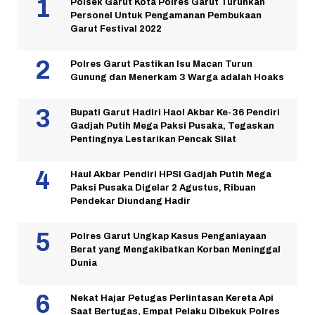
Polsek Garut Kota Polres Garut Turunkan
Personel Untuk Pengamanan Pembukaan
Garut Festival 2022
Polres Garut Pastikan Isu Macan Turun
Gunung dan Menerkam 3 Warga adalah Hoaks
Bupati Garut Hadiri Haol Akbar Ke-36 Pendiri
Gadjah Putih Mega Paksi Pusaka, Tegaskan
Pentingnya Lestarikan Pencak Silat
Haul Akbar Pendiri HPSI Gadjah Putih Mega
Paksi Pusaka Digelar 2 Agustus, Ribuan
Pendekar Diundang Hadir
Polres Garut Ungkap Kasus Penganiayaan
Berat yang Mengakibatkan Korban Meninggal
Dunia
Nekat Hajar Petugas Perlintasan Kereta Api
Saat Bertugas, Empat Pelaku Dibekuk Polres