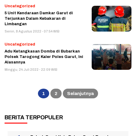
Uncategorized
5 Unit Kendaraan Damkar Garut di
Terjunkan Dalam Kebakaran di
Limbangan
Senin, 8 Agustus 2022 - 07:54 WIB
Uncategorized
Adu Ketangkasan Domba di Bubarkan
Polsek Tarogong Kaler Poles Garut, Ini
Alasannya
Minggu, 24 Juli 2022 - 22:09 WIB
Paginasi
pos
1
2
Selanjutnya
BERITA TERPOPULER