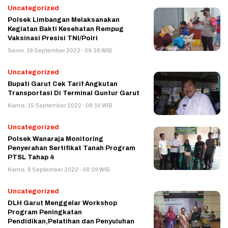
Uncategorized
Polsek Limbangan Melaksanakan
Kegiatan Bakti Kesehatan Rempug
Vaksinasi Presisi TNI/Polri
Senin, 19 September 2022 - 09:38 WIB
Uncategorized
Bupati Garut Cek Tarif Angkutan
Transportasi Di Terminal Guntur Garut
Kamis, 15 September 2022 - 08:16 WIB
Uncategorized
Polsek Wanaraja Monitoring
Penyerahan Sertifikat Tanah Program
PTSL Tahap 4
Kamis, 8 September 2022 - 08:29 WIB
Uncategorized
DLH Garut Menggelar Workshop
Program Peningkatan
Pendidikan,Pelatihan dan Penyuluhan