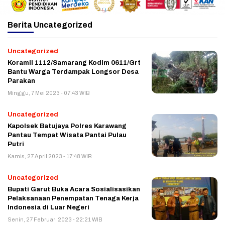
Berita
Uncategorized
Uncategorized
Koramil 1112/Samarang Kodim 0611/Grt
Bantu Warga Terdampak Longsor Desa
Parakan
Minggu, 7 Mei 2023 - 07:43 WIB
Uncategorized
Kapolsek Batujaya Polres Karawang
Pantau Tempat Wisata Pantai Pulau
Putri
Kamis, 27 April 2023 - 17:48 WIB
Uncategorized
Bupati Garut Buka Acara Sosialisasikan
Pelaksanaan Penempatan Tenaga Kerja
Indonesia di Luar Negeri
Senin, 27 Februari 2023 - 22:21 WIB