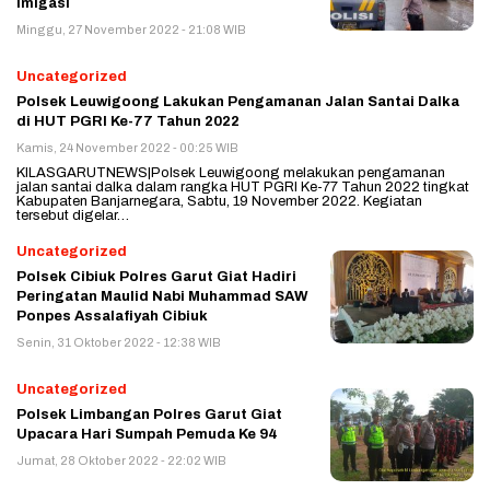
Imigasi
Minggu, 27 November 2022 - 21:08 WIB
Uncategorized
Polsek Leuwigoong Lakukan Pengamanan Jalan Santai Dalka
di HUT PGRI Ke-77 Tahun 2022
Kamis, 24 November 2022 - 00:25 WIB
KILASGARUTNEWS|Polsek Leuwigoong melakukan pengamanan
jalan santai dalka dalam rangka HUT PGRI Ke-77 Tahun 2022 tingkat
Kabupaten Banjarnegara, Sabtu, 19 November 2022. Kegiatan
tersebut digelar…
Uncategorized
Polsek Cibiuk Polres Garut Giat Hadiri
Peringatan Maulid Nabi Muhammad SAW
Ponpes Assalafiyah Cibiuk
Senin, 31 Oktober 2022 - 12:38 WIB
Uncategorized
Polsek Limbangan Polres Garut Giat
Upacara Hari Sumpah Pemuda Ke 94
Jumat, 28 Oktober 2022 - 22:02 WIB