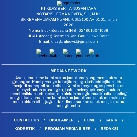
PT.KILAS BERITA NUSANTARA
NOTARIS : ERMA NOVITA, SH., M.Kn
SK KEMENHUMKAM No.AHU-0052100.AH.01.01.Tahun
2020
Nomor Induk Berusaha (NIB) 0248010041699
Jl.KH. Aboeng Koesman Kab. Garut, Jawa Barat.
Email: kilasgarutnews@gmail.com
MEDIA NETWORK
Asas jurnalisme kami bukan jurnalisme yang memihak satu
golongan. Kami percaya kebajikan, juga ketidakbajikan, tidak
menjadi monopoli satu pihak. Kami percaya tugas pers bukan
menyebarkan prasangka, justru melenyapkannya, bukan
membenihkan kebencian, melainkan mengkomunikasikan saling
pengertian. Jurnalisme kami bukan jurnalisme untuk memaki atau
mencibirkan bibir, juga tidak dimaksudkan untuk menjilat atau
menghamba
CONTACT US
DISCLAIMER
HOME
KARIR
KODE ETIK
PEDOMAN MEDIA SIBER
REDAKSI