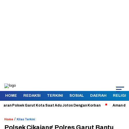
HOME
REDAKSI
TERKINI
SOSIAL
DAERAH
RELIGI
an Polsek Garut Kota Saat Adu Jotos Dengan Korban
Aman dan Terke
/
Home
Kilas Terkini
Polsek Cikajang Polres Garut Bantu