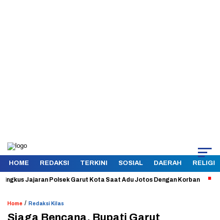
HOME
REDAKSI
TERKINI
SOSIAL
DAERAH
RELIGI
us Jajaran Polsek Garut Kota Saat Adu Jotos Dengan Korban
Aman d
/
Home
Redaksi Kilas
Siaga Bencana, Bupati Garut