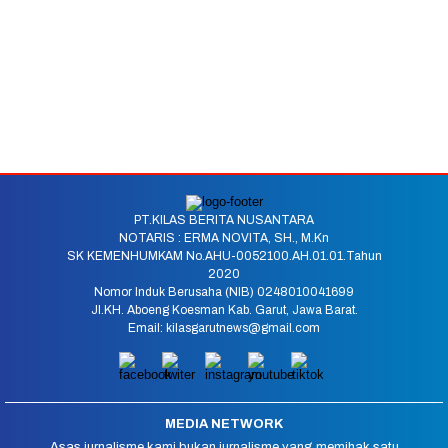
PT.KILAS BERITA NUSANTARA
NOTARIS : ERMA NOVITA, SH., M.Kn
SK KEMENHUMKAM No.AHU-0052100.AH.01.01.Tahun
2020
Nomor Induk Berusaha (NIB) 0248010041699
Jl.KH. Aboeng Koesman Kab. Garut, Jawa Barat.
Email: kilasgarutnews@gmail.com
MEDIA NETWORK
Asas jurnalisme kami bukan jurnalisme yang memihak satu