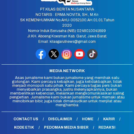
PT.KILAS BERITA NUSANTARA
NOTARIS : ERMA NOVITA, SH., M.Kn
SK KEMENHUMKAM No.AHU-0052100.AH.01.01.Tahun
2020
Nomor Induk Berusaha (NIB) 0248010041699
Jl.KH. Aboeng Koesman Kab. Garut, Jawa Barat.
Email: kilasgarutnews@gmail.com
MEDIA NETWORK
Asas jurnalisme kami bukan jurnalisme yang memihak satu
golongan. Kami percaya kebajikan, juga ketidakbajikan, tidak
menjadi monopoli satu pihak. Kami percaya tugas pers bukan
menyebarkan prasangka, justru melenyapkannya, bukan
membenihkan kebencian, melainkan mengkomunikasikan saling
pengertian. Jurnalisme kami bukan jurnalisme untuk memaki atau
mencibirkan bibir, juga tidak dimaksudkan untuk menjilat atau
menghamba
CONTACT US
DISCLAIMER
HOME
KARIR
KODE ETIK
PEDOMAN MEDIA SIBER
REDAKSI