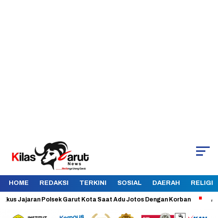
HOME
REDAKSI
TERKINI
SOSIAL
DAERAH
RELIGI
Jajaran Polsek Garut Kota Saat Adu Jotos Dengan Korban
Aman dan T