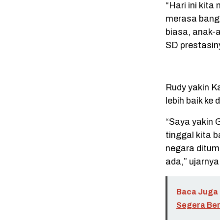
“Hari ini ki
merasa bangg
biasa, anak-a
SD prestasiny
Rudy yakin K
lebih baik ke
“Saya yakin 
tinggal kita
negara ditum
ada,” ujarnya
Baca Juga 
Segera Ber