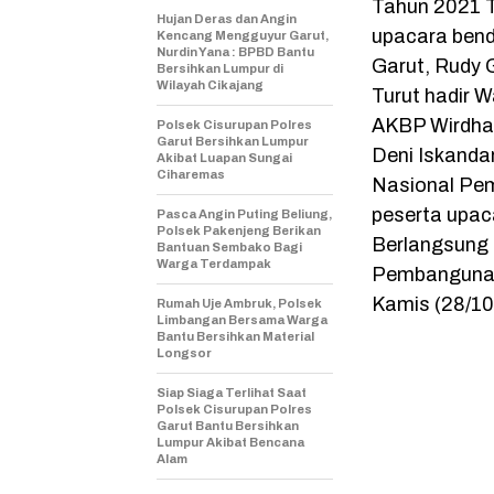
Tahun 2021 T
Hujan Deras dan Angin
upacara bende
Kencang Mengguyur Garut,
Nurdin Yana : BPBD Bantu
Garut, Rudy
Bersihkan Lumpur di
Wilayah Cikajang
Turut hadir W
AKBP Wirdhan
Polsek Cisurupan Polres
Garut Bersihkan Lumpur
Deni Iskanda
Akibat Luapan Sungai
Ciharemas
Nasional Pem
peserta upaca
Pasca Angin Puting Beliung,
Polsek Pakenjeng Berikan
Berlangsung 
Bantuan Sembako Bagi
Warga Terdampak
Pembangunan
Kamis (28/10
Rumah Uje Ambruk, Polsek
Limbangan Bersama Warga
Bantu Bersihkan Material
Longsor
Siap Siaga Terlihat Saat
Polsek Cisurupan Polres
Garut Bantu Bersihkan
Lumpur Akibat Bencana
Alam