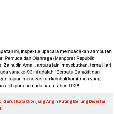
patan ini, inspektur upacara membacakan sambutan
teri Pemuda dan Olahraga (Menpora) Republik
), Zainudin Amali, antara lain meyebutkan, tema Hari
a yang ke-93 ini adalah “Bersatu Bangkit dan
gan tujuan menegaskan kembali komitmen yang
rkan oleh para pemuda pada tahun 1928.
:
Garut Kota Diterjang Angin Puting Beliung Disertai
s