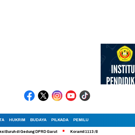
TA
HUKRIM
BUDAYA
PILKADA
PEMILU
 di Gedung DPRD Garut
Koramil 1113 /Bayongbong Uji Coba Program 