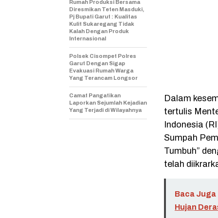
Rumah Produksi Bersama
Diresmikan Teten Masduki,
Pj Bupati Garut : Kualitas
Kulit Sukaregang Tidak
Kalah Dengan Produk
Internasional
Polsek Cisompet Polres
Garut Dengan Sigap
Evakuasi Rumah Warga
Yang Terancam Longsor
Camat Pangatikan
Dalam kesem
Laporkan Sejumlah Kejadian
tertulis Men
Yang Terjadi di Wilayahnya
Indonesia (RI
Sumpah Pemud
Tumbuh” den
telah diikra
Baca Juga 
Hujan Dera