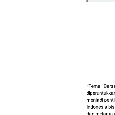
“Tema “Bersa
diperuntukka
menjadi pent
Indonesia bis
dan melangka