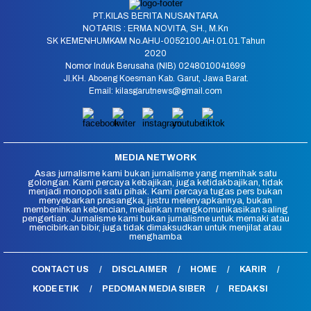
PT.KILAS BERITA NUSANTARA
NOTARIS : ERMA NOVITA, SH., M.Kn
SK KEMENHUMKAM No.AHU-0052100.AH.01.01.Tahun
2020
Nomor Induk Berusaha (NIB) 0248010041699
Jl.KH. Aboeng Koesman Kab. Garut, Jawa Barat.
Email: kilasgarutnews@gmail.com
MEDIA NETWORK
Asas jurnalisme kami bukan jurnalisme yang memihak satu
golongan. Kami percaya kebajikan, juga ketidakbajikan, tidak
menjadi monopoli satu pihak. Kami percaya tugas pers bukan
menyebarkan prasangka, justru melenyapkannya, bukan
membenihkan kebencian, melainkan mengkomunikasikan saling
pengertian. Jurnalisme kami bukan jurnalisme untuk memaki atau
mencibirkan bibir, juga tidak dimaksudkan untuk menjilat atau
menghamba
CONTACT US
DISCLAIMER
HOME
KARIR
KODE ETIK
PEDOMAN MEDIA SIBER
REDAKSI