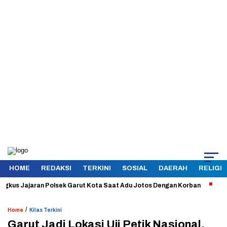
HOME
REDAKSI
TERKINI
SOSIAL
DAERAH
RELIGI
 Jajaran Polsek Garut Kota Saat Adu Jotos Dengan Korban
Aman dan
/
Home
Kilas Terkini
Garut Jadi Lokasi Uji Petik Nasional,