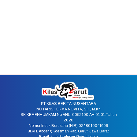
PT.KILAS BERITA NUSANTARA
NOTARIS : ERMA NOVITA, SH., M.Kn
SK KEMENHUMKAM No.AHU-0052100.AH.01.01.Tahun
2020
Nomor Induk Berusaha (NIB) 0248010041699
Jl.KH. Aboeng Koesman Kab. Garut, Jawa Barat.
Email: kilasgarutnews@gmail.com