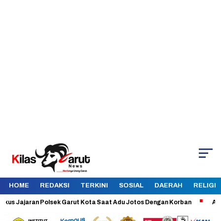
HOME
REDAKSI
TERKINI
SOSIAL
DAERAH
RELIGI
Jajaran Polsek Garut Kota Saat Adu Jotos Dengan Korban
Aman dan T