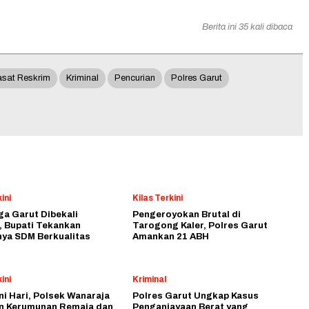
Berita ini 35 kali dibaca
asat Reskrim
Kriminal
Pencurian
Polres Garut
ini
Kilas Terkini
a Garut Dibekali
Pengeroyokan Brutal di
, Bupati Tekankan
Tarogong Kaler, Polres Garut
nya SDM Berkualitas
Amankan 21 ABH
ini
Kriminal
i Hari, Polsek Wanaraja
Polres Garut Ungkap Kasus
n Kerumunan Remaja dan
Penganiayaan Berat yang