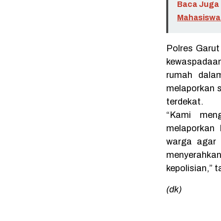
Baca Juga 
Mahasiswa 
Polres Garu
kewaspadaan
rumah dalam
melaporkan s
terdekat.
“Kami meng
melaporkan 
warga agar 
menyerahka
kepolisian,”
(dk)