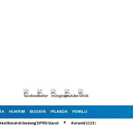
TA
HUKRIM
BUDAYA
PILKADA
PEMILU
ruh di Gedung DPRD Garut
Koramil 1113 /Bayongbong Uji Coba Progr