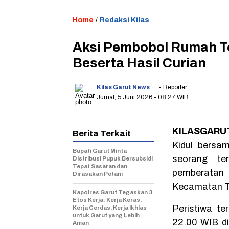
Home
/
Redaksi Kilas
Aksi Pembobol Rumah Te
Beserta Hasil Curian
Kilas Garut News
- Reporter
Jumat, 5 Juni 2026
- 08:27 WIB
KILASGARUT
Berita Terkait
Kidul bersa
Bupati Garut Minta
seorang te
Distribusi Pupuk Bersubsidi
Tepat Sasaran dan
pemberatan 
Dirasakan Petani
Kecamatan Ta
Kapolres Garut Tegaskan 3
Etos Kerja: Kerja Keras,
Peristiwa te
Kerja Cerdas, Kerja Ikhlas
untuk Garut yang Lebih
22.00 WIB di
Aman