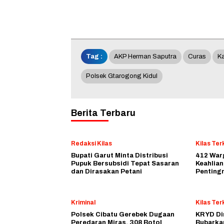
Tag :
AKP Herman Saputra
Curas
K
Polsek Gtarogong Kidul
Berita Terbaru
Redaksi Kilas
Kilas Terk
Bupati Garut Minta Distribusi
412 Warg
Pupuk Bersubsidi Tepat Sasaran
Keahlian
dan Dirasakan Petani
Penting
Kriminal
Kilas Terk
Polsek Cibatu Gerebek Dugaan
KRYD Din
Peredaran Miras, 308 Botol
Bubarka