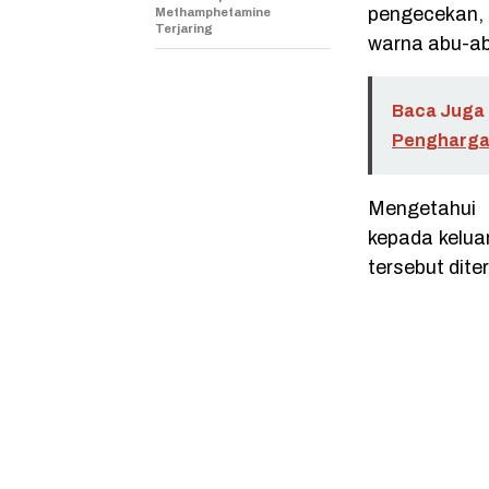
pengecekan,
Methamphetamine
Terjaring
warna abu-ab
Baca Juga 
Penghargaa
Mengetahui 
kepada kelua
tersebut dite