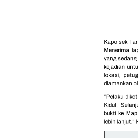
Kapolsek Ta
Menerima la
yang sedang 
kejadian unt
lokasi, pet
diamankan ole
“Pelaku dike
Kidul. Sela
bukti ke Map
lebih lanjut.